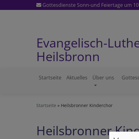
Direkt
Gottesdienste Sonn-und Feiertage um 10:
zum
Inhalt
Evangelisch-Luth
Heilsbronn
Startseite
Aktuelles
Über uns
Gottes
Hauptnavigation
Startseite
Heilsbronner Kinderchor
Heilsbronner Kin