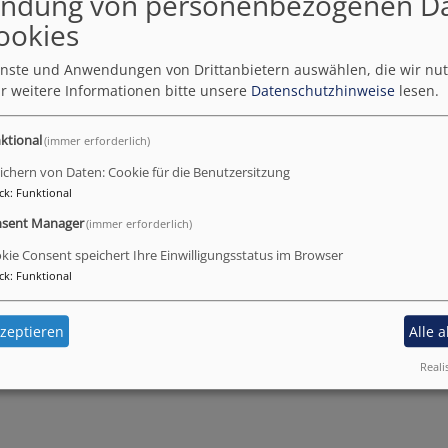
ndung von personenbezogenen D
ookies
ienste und Anwendungen von Drittanbietern auswählen, die wir nu
ben, bekannte und unbekannte Lieder singen und kennenle
r weitere Informationen bitte unsere
Datenschutzhinweise
lesen.
ktional
(immer erforderlich)
0 bis 16:15 Uhr im Kapitelsaal.
ichern von Daten: Cookie für die Benutzersitzung
ich eingeladen! Weitere Infos gibt es bei Kantorin Stefanie
ck
:
Funktional
b.de
, Telefon: 1297)
sent Manager
(immer erforderlich)
kie Consent speichert Ihre Einwilligungsstatus im Browser
ck
:
Funktional
zeptieren
Alle 
Reali