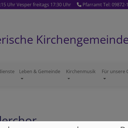
15 Uhr Vesper freitags 17:30 Uhr
Pfarramt Tel: 09872-
erische Kirchengemeind
dienste
Leben & Gemeinde
Kirchenmusik
Für unsere 
derchor