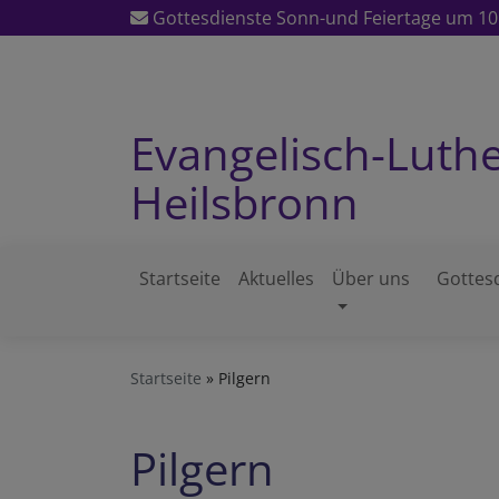
Direkt
Gottesdienste Sonn-und Feiertage um 10:
zum
Inhalt
Evangelisch-Luth
Heilsbronn
Startseite
Aktuelles
Über uns
Gottes
Hauptnavigation
Startseite
Pilgern
Pilgern