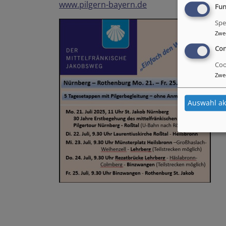
www.pilgern-bayern.de
Fun
Spe
Zwe
Con
Coo
Zwe
Auswahl ak