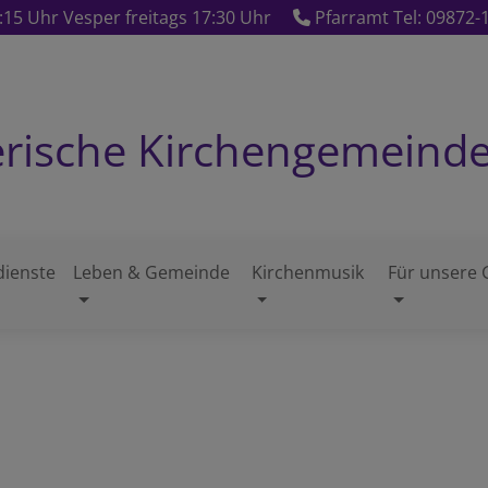
15 Uhr Vesper freitags 17:30 Uhr
Pfarramt Tel: 09872-
erische Kirchengemeind
dienste
Leben & Gemeinde
Kirchenmusik
Für unsere 