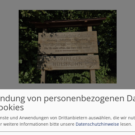
ndung von personenbezogenen D
chen eines Ziels, sondern vielmehr das Unterwegssein im Vo
ookies
s wirken und die Gedanken dürfen kommen – und auch wied
ienste und Anwendungen von Drittanbietern auswählen, die wir nu
r weitere Informationen bitte unsere
Datenschutzhinweise
lesen.