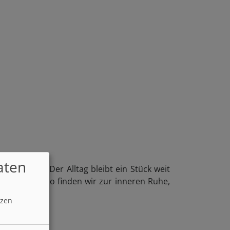
aten
rdergrund. Der Alltag bleibt ein Stück weit
er gehen. So finden wir zur inneren Ruhe,
tzen