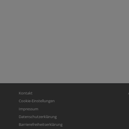
Fußbereichsmenü
Be
Kontakt
Cookie-Einstellungen
Impressum
Datenschutzerklärung
Barrierefreiheitserklärung