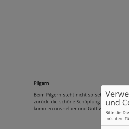
Pilgern
Verwe
Beim Pilgern steht nicht so sehr das Errei
und C
zurück, die schöne Schöpfung darf auf un
kommen uns selber und Gott wieder näher.
Bitte die D
möchten.
Fü