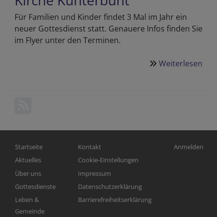
Kirche Kunterbunt
Für Familien und Kinder findet 3 Mal im Jahr ein
neuer Gottesdienst statt. Genauere Infos finden Sie
im Flyer unter den Terminen.
Weiterlesen
übe
Got
für
Kin
&
Fam
Hauptnavigation
Fußbereichsmenü
Benutzermen
Startseite
Kontakt
Anmelden
Aktuelles
Cookie-Einstellungen
Über uns
Impressum
Gottesdienste
Datenschutzerklärung
Leben &
Barrierefreiheitserklärung
Gemeinde