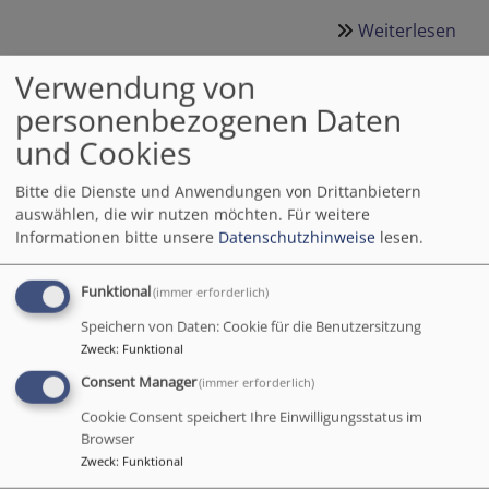
Weiterlesen
übe
Tai
Verwendung von
personenbezogenen Daten
Jugendandacht
und Cookies
... für alle Jugendlichen und Interessierten
Bitte die Dienste und Anwendungen von Drittanbietern
auswählen, die wir nutzen möchten.
Für weitere
Informationen bitte unsere
Datenschutzhinweise
lesen.
Sonntags um 18.00 Uhr
mit offenem Ende.
Herzliche Einladung dazu, v.a. an die Präparanden,
Funktional
(immer erforderlich)
Konfirmanden, Jugendlichen... Kommt, seht und
staunt, um Spiel, Spaß und natürlich Andacht zu
Speichern von Daten: Cookie für die Benutzersitzung
erleben. Nach der Andacht und dem Programm
Zweck
:
Funktional
lassen wir den Abend gemeinsam mit Gesprächen,
Consent Manager
(immer erforderlich)
Kicker, Airhockey, Snacks und Getränken
Cookie Consent speichert Ihre Einwilligungsstatus im
ausklingen.
Browser
Zweck
:
Funktional